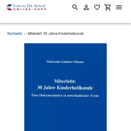
Suchen
Einloggen
Einkaufsw
Direkt
Startseite
›
Miterlebt: 30 Jahre Kinderheilkunde
zum
Inhalt