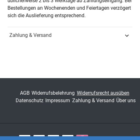
üblicherweise 2 bis 3 Werktage ab Zahlungseingang. Bei
Jahr
Hamburg 2020
Bestellungen an Wochenenden und Feiertagen verzögert
sich die Auslieferung entsprechend.
ISBN
978-3-339-11376-4
Zahlung & Versand
Schriftenreihe
Schriften zur
Sportwissenschaft
ISSN
1435-6546
Band
156
Fachbereich
Naturwissenschaft,
AGB
Widerrufsbelehrung
Widerrufsrecht ausüben
Technik & Medizin
Datenschutz
Impressum
Zahlung & Versand
Über uns
Zahlungsarten