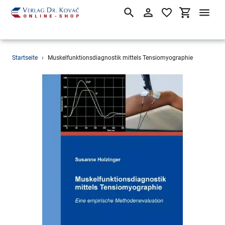
Suchen
Einloggen
Einkaufsw
Direkt
Startseite
›
Muskelfunktionsdiagnostik mittels Tensiomyographie
zum
Inhalt