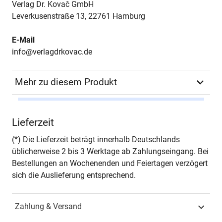
Verlag Dr. Kovač GmbH
Leverkusenstraße 13, 22761 Hamburg
E-Mail
info@verlagdrkovac.de
Mehr zu diesem Produkt
Autor*in
Piotr Sulikowski
Lieferzeit
Seiten
268
(*) Die Lieferzeit beträgt innerhalb Deutschlands
üblicherweise 2 bis 3 Werktage ab Zahlungseingang. Bei
Jahr
Hamburg 2007
Bestellungen an Wochenenden und Feiertagen verzögert
sich die Auslieferung entsprechend.
ISBN
978-3-8300-3223-6
Zahlung & Versand
Schriftenreihe
Schriften zur
Vergleichenden