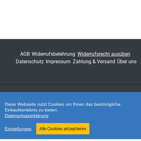
Sprachwissenschaft
ISSN
1865-3308
Band
1
Fachbereich
Geisteswissenschaft
AGB
Widerrufsbelehrung
Widerrufsrecht ausüben
Datenschutz
Impressum
Zahlung & Versand
Über uns
Zahlungsarten
Diese Webseite nutzt Cookies um Ihnen das bestmögliche
Einkaufserlebnis zu bieten.
Datenschutzerklärung
Twitter
Shop erstellt mit VersaCommerce.
Einstellungen
Alle Cookies akzeptieren