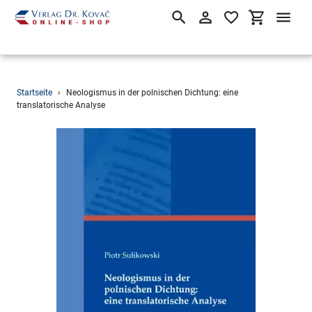
Suchen
Einloggen
Einkaufsw
Direkt
Startseite
›
Neologismus in der polnischen Dichtung: eine
zum
translatorische Analyse
Inhalt