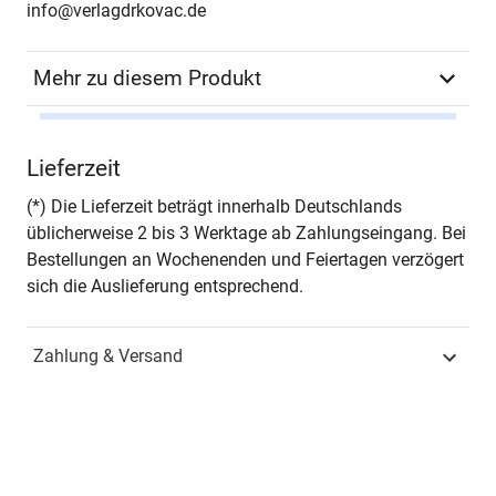
info@verlagdrkovac.de
Mehr zu diesem Produkt
Autor*in
Wolfgang Backhaus
Lieferzeit
Seiten
430
(*) Die Lieferzeit beträgt innerhalb Deutschlands
üblicherweise 2 bis 3 Werktage ab Zahlungseingang. Bei
Jahr
Hamburg 2013
Bestellungen an Wochenenden und Feiertagen verzögert
sich die Auslieferung entsprechend.
ISBN
978-3-8300-6854-9
Zahlung & Versand
Schriftenreihe
GEOGRAPHICA –
Schriftenreihe
Geowissenschaften und
Geographie
ISSN
1867-6898