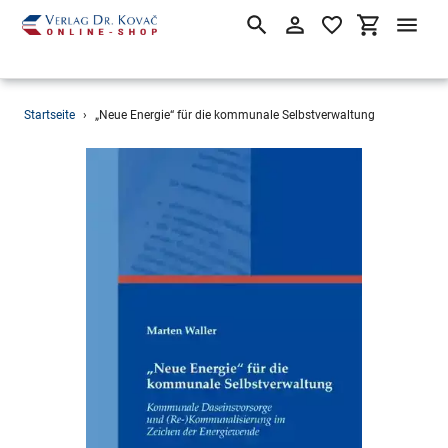
Suchen
Einloggen
Einkaufsw
Direkt
Startseite
›
„Neue Energie“ für die kommunale Selbstverwaltung
zum
Inhalt