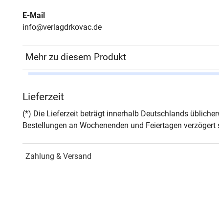
E-Mail
info@verlagdrkovac.de
Mehr zu diesem Produkt
Autor*in
Vikto
Lieferzeit
Seiten
236
(*) Die Lieferzeit beträgt innerhalb Deutschlands üblich
Bestellungen an Wochenenden und Feiertagen verzögert s
Jahr
Hamb
Zahlung & Versand
ISBN
978-
Fachdisziplin
Didak
Schriftenreihe
Medi