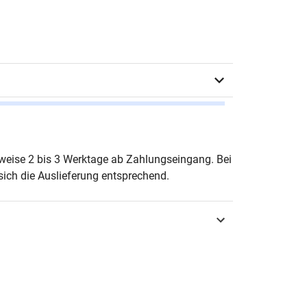
r Fast
erweise 2 bis 3 Werktage ab Zahlungseingang. Bei
ich die Auslieferung entsprechend.
urg 2013
3-8300-7009-2
tik
enpädagogik und Mediendidaktik