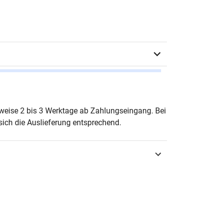
un Azizi
erweise 2 bis 3 Werktage ab Zahlungseingang. Bei
ich die Auslieferung entsprechend.
urg 2017
3-8300-9661-0
HIANA – Forschungsergebnisse zur
osophie
-6597