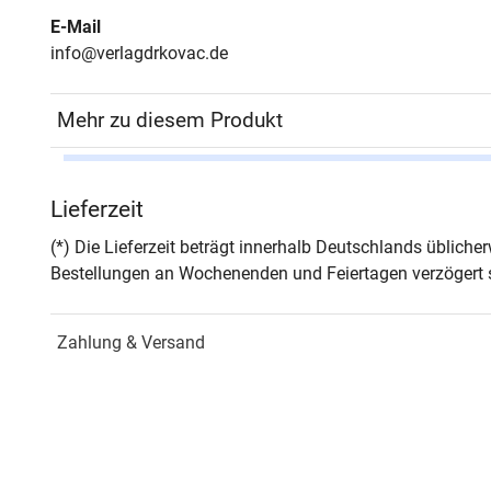
E-Mail
info@verlagdrkovac.de
Mehr zu diesem Produkt
Autor*in
Mimo
Lieferzeit
Seiten
298
(*) Die Lieferzeit beträgt innerhalb Deutschlands üblich
Bestellungen an Wochenenden und Feiertagen verzögert s
Jahr
Hamb
Zahlung & Versand
ISBN
978-
Schriftenreihe
BOET
Phil
ISSN
1435