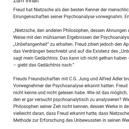
Zum Inhalt
Freud hat Nietzsche als den besten Kenner der menschlich
Errungenschaften seiner Psychoanalyse vorwegnahm. Ent
„Nietzsche, den anderen Philosophen, dessen Ahnungen un
Weise mit den mühsamen Ergebnissen der Psychoanalyse 
„Unbefangenheit“ zu erhalten. Freud zitiert jedoch den A
das Verdrängen beschreibt und auf die Existenz des „Un
sagt mein Gedächtnis. Das kann ich nicht gethan haben – 
– giebt das Gedächtnis nach.“
Freuds Freundschaften mit C.G. Jung und Alfred Adler bra
Vorwegnehmer der Psychoanalyse erkannt hatten. Freud b
nicht kenne und nicht gelesen habe. Wie ist das möglich, w
den er gar versucht psychoanalytisch zu analysieren? Wi
Philosophen seiner Zeit nicht kennen, dessen Werke in d
vielleicht daran, dass Freud erkannt hatte, dass Nietzsch
Methode zur Erforschung des Unbewussten in seinen Wer