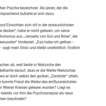
en Psyche bezeichnet. Als jenen, der die
sprechend äußerte er sich dazu:
d Einsichten sich oft in der erstaunlichsten
decken“, habe er nicht gelesen, um seine
phorismus aus „Jenseits von Gut und Böse“, der
bewussten“ hindeutet: „Das habe ich gethan –
sagt mein Stolz und bleibt unerbittlich. Endlich
chen ab, weil beide in Nietzsche den
eharrte darauf, dass er die Werke Nietzsches
o er doch selbst den großen „Zerstörer“ zitiert,
e konnte Freud die Werke des einflussreichsten
en Wiener Kreisen gelesen wurden? Liegt es
e bereits vor ihm die Psychoanalyse als neue
ken beschreibt?