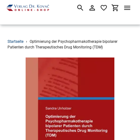
Suchen
Einloggen
Einkaufsw
Direkt
Startseite
›
Optimierung der Psychopharmakotherapie bipolarer
zum
Patienten durch Therapeutisches Drug Monitoring (TDM)
Inhalt