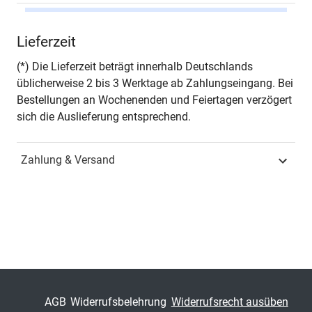
Autor*in
Sandra Unholzer
Lieferzeit
Seiten
198
(*) Die Lieferzeit beträgt innerhalb Deutschlands
üblicherweise 2 bis 3 Werktage ab Zahlungseingang. Bei
Jahr
Hamburg 2017
Bestellungen an Wochenenden und Feiertagen verzögert
sich die Auslieferung entsprechend.
ISBN
978-3-8300-9664-1
Zahlung & Versand
Fachdisziplin
Medizin
Schriftenreihe
HIPPOKRATES –
Schriftenreihe
Medizinische
Forschungsergebnisse
ISSN
1435-6309
AGB
Widerrufsbelehrung
Widerrufsrecht ausüben