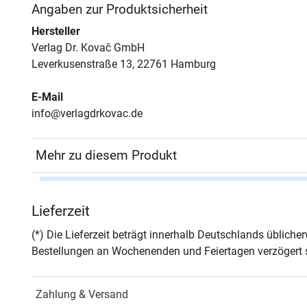
Angaben zur Produktsicherheit
Hersteller
Verlag Dr. Kovač GmbH
Leverkusenstraße 13, 22761 Hamburg
E-Mail
info@verlagdrkovac.de
Mehr zu diesem Produkt
Autor*in
Janin
Lieferzeit
Seiten
392
(*) Die Lieferzeit beträgt innerhalb Deutschlands üblich
Bestellungen an Wochenenden und Feiertagen verzögert s
Jahr
Hamb
Zahlung & Versand
ISBN
978-