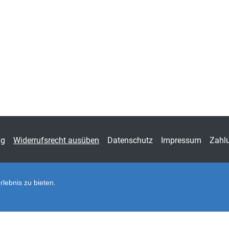
Fachdisziplin
Mark
Schriftenreihe
Stud
ISSN
1613
Band
83
Fachbereich
Wirts
ng
Widerrufsrecht ausüben
Datenschutz
Impressum
Zahl
lebnis zu bieten.