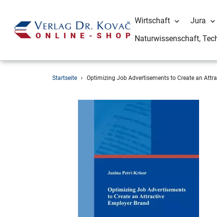
Wirtschaft
Jura
Naturwissenschaft, Tec
Direkt
Startseite
›
Optimizing Job Advertisements to Create an Attr
zum
Inhalt