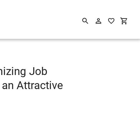
Suchen
Einloggen
Einkau
mizing Job
an Attractive