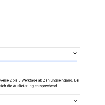
a Petri-Krisor
erweise 2 bis 3 Werktage ab Zahlungseingang. Bei
ich die Auslieferung entsprechend.
urg 2019
3-339-10688-9