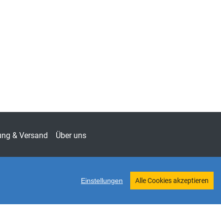
eting & Absatz
ien zum Konsumentenverhalten
-9100
chaft
ung & Versand
Über uns
Einstellungen
Alle Cookies akzeptieren
Twitter
Shop erstellt mit VersaCommerce.