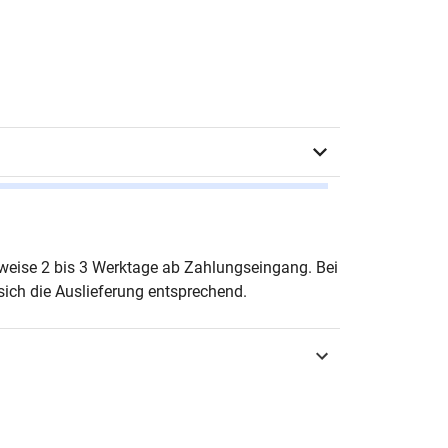
z Schobert
erweise 2 bis 3 Werktage ab Zahlungseingang. Bei
ich die Auslieferung entsprechend.
urg 2012
3-8300-6069-7
rnehmensführung & Organisation