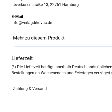
Leverkusenstraße 13, 22761 Hamburg
E-Mail
info@verlagdrkovac.de
Mehr zu diesem Produkt
Autor*in
Deni
Lieferzeit
Seiten
372
(*) Die Lieferzeit beträgt innerhalb Deutschlands üblich
Bestellungen an Wochenenden und Feiertagen verzögert s
Jahr
Hamb
Zahlung & Versand
ISBN
978-
Fachdisziplin
Unte