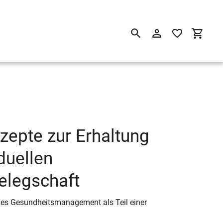
Suchen
Einloggen
Einkau
epte zur Erhaltung
duellen
elegschaft
hes Gesundheitsmanagement als Teil einer