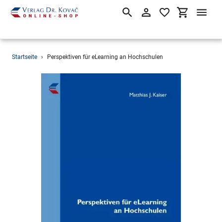
Suchen
Einloggen
Einkaufsw
Direkt
Startseite
›
Perspektiven für eLearning an Hochschulen
zum
Inhalt