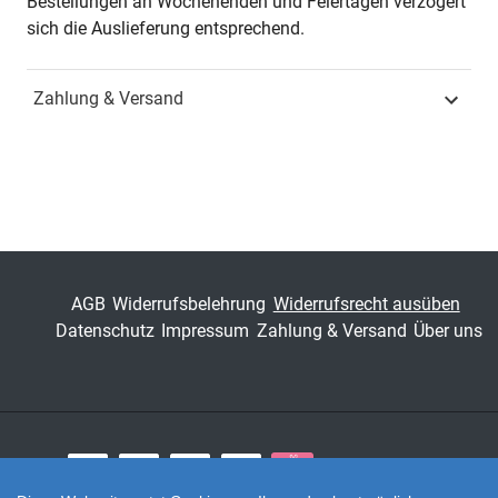
Bestellungen an Wochenenden und Feiertagen verzögert
sich die Auslieferung entsprechend.
ISBN
978-3-8300-5758-1
Zahlung & Versand
Fachdisziplin
Spezielle
Betriebswirtschaftslehren
Schriftenreihe
Schriftenreihe innovative
betriebswirtschaftliche
Forschung und Praxis
ISSN
1437-787X
AGB
Widerrufsbelehrung
Widerrufsrecht ausüben
Datenschutz
Impressum
Zahlung & Versand
Über uns
Band
286
Fachbereich
Wirtschaft
Zahlungsarten