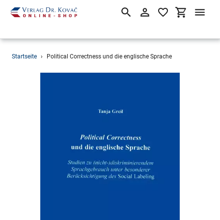
Suchen
Einloggen
Einkaufsw
Direkt
Startseite
›
Political Correctness und die englische Sprache
zum
Inhalt