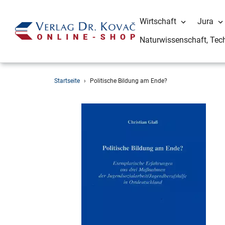
Wirtschaft
Jura
Naturwissenschaft, Tec
Direkt
Startseite
›
Politische Bildung am Ende?
zum
Inhalt