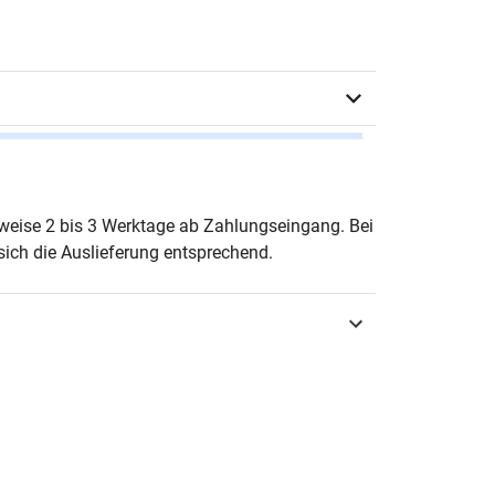
tian Glaß
erweise 2 bis 3 Werktage ab Zahlungseingang. Bei
ich die Auslieferung entsprechend.
urg 2002
3-8300-0606-0
ALIA – Studienreihe soziologische
chungsergebnisse
-6651