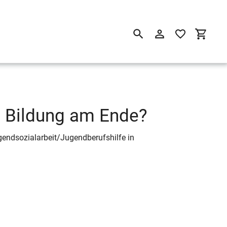
Suchen
Einloggen
Einkau
he Bildung am Ende?
ndsozialarbeit/Jugendberufshilfe in