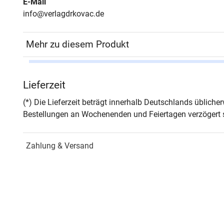
E-Mail
info@verlagdrkovac.de
Mehr zu diesem Produkt
Autor*in
Chris
Lieferzeit
Seiten
352
(*) Die Lieferzeit beträgt innerhalb Deutschlands üblich
Bestellungen an Wochenenden und Feiertagen verzögert s
Jahr
Hamb
Zahlung & Versand
ISBN
978-
Schriftenreihe
SOCI
Fors
ISSN
1435