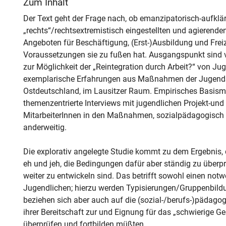
Zum Inhalt
Der Text geht der Frage nach, ob emanzipatorisch-aufklär
„rechts“/rechtsextremistisch eingestellten und agierend
Angeboten für Beschäftigung, (Erst-)Ausbildung und Frei
Voraussetzungen sie zu fußen hat. Ausgangspunkt sind
zur Möglichkeit der „Reintegration durch Arbeit?“ von 
exemplarische Erfahrungen aus Maßnahmen der Jugendso
Ostdeutschland, im Lausitzer Raum. Empirisches Basismat
themenzentrierte Interviews mit jugendlichen Projekt-u
MitarbeiterInnen in den Maßnahmen, sozialpädagogisch tä
anderweitig.
Die explorativ angelegte Studie kommt zu dem Ergebnis, 
eh und jeh, die Bedingungen dafür aber ständig zu über
weiter zu entwickeln sind. Das betrifft sowohl einen notw
Jugendlichen; hierzu werden Typisierungen/Gruppenbil
beziehen sich aber auch auf die (sozial-/berufs-)pädagog
ihrer Bereitschaft zur und Eignung für das „schwierige 
überprüfen und fortbilden müßten.