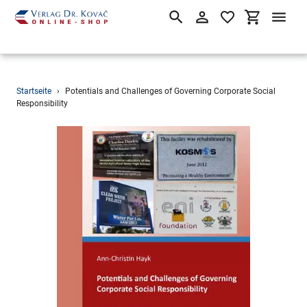
Suchen
Einloggen
Einkaufsw
Direkt
Startseite
›
Potentials and Challenges of Governing Corporate Social
zum
Responsibility
Inhalt