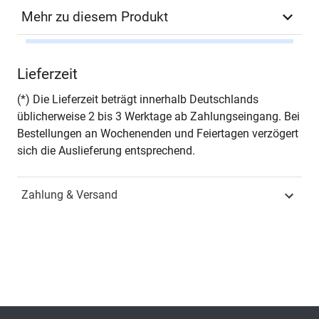
Mehr zu diesem Produkt
Autor*in
Ann-Christin Hayk
Lieferzeit
Seiten
296
(*) Die Lieferzeit beträgt innerhalb Deutschlands
üblicherweise 2 bis 3 Werktage ab Zahlungseingang. Bei
Jahr
Hamburg 2021
Bestellungen an Wochenenden und Feiertagen verzögert
sich die Auslieferung entsprechend.
ISBN
978-3-339-12052-6
Zahlung & Versand
Schriftenreihe
GEOGRAPHICA –
Schriftenreihe
Geowissenschaften und
Geographie
ISSN
1867-6898