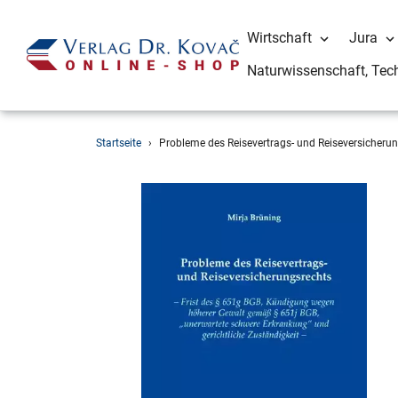
Wirtschaft
Jura
Naturwissenschaft, Tec
Direkt
Startseite
›
Probleme des Reisevertrags- und Reiseversicheru
zum
Inhalt