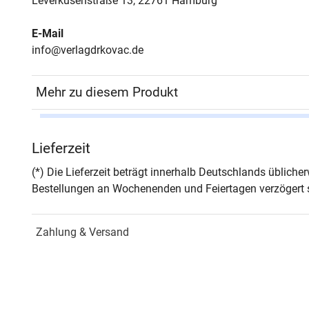
Leverkusenstraße 13, 22761 Hamburg
E-Mail
info@verlagdrkovac.de
Mehr zu diesem Produkt
Autor*in
Mirja
Lieferzeit
Seiten
342
(*) Die Lieferzeit beträgt innerhalb Deutschlands üblich
Bestellungen an Wochenenden und Feiertagen verzögert s
Jahr
Hamb
Zahlung & Versand
ISBN
978-
Fachdisziplin
Verwa
Schriftenreihe
Stud