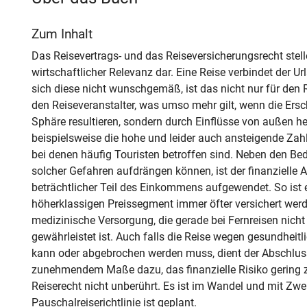
Zum Inhalt
Das Reisevertrags- und das Reiseversicherungsrecht stell
wirtschaftlicher Relevanz dar. Eine Reise verbindet der U
sich diese nicht wunschgemäß, ist das nicht nur für den
den Reiseveranstalter, was umso mehr gilt, wenn die Ers
Sphäre resultieren, sondern durch Einflüsse von außen h
beispielsweise die hohe und leider auch ansteigende Za
bei denen häufig Touristen betroffen sind. Neben den Be
solcher Gefahren aufdrängen können, ist der finanzielle A
beträchtlicher Teil des Einkommens aufgewendet. So ist e
höherklassigen Preissegment immer öfter versichert werden
medizinische Versorgung, die gerade bei Fernreisen nic
gewährleistet ist. Auch falls die Reise wegen gesundheitl
kann oder abgebrochen werden muss, dient der Abschlus
zunehmendem Maße dazu, das finanzielle Risiko gering z
Reiserecht nicht unberührt. Es ist im Wandel und mit Zwe
Pauschalreiserichtlinie ist geplant.