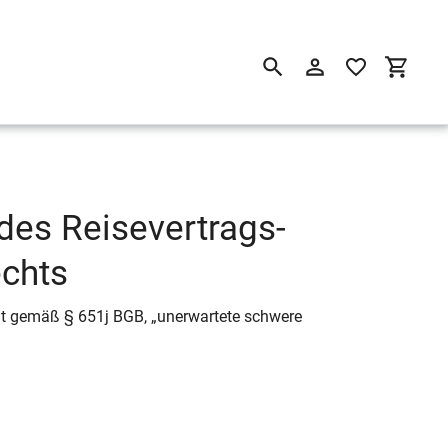
Suchen
Einloggen
Einkau
des Reisevertrags-
echts
t gemäß § 651j BGB, „unerwartete schwere