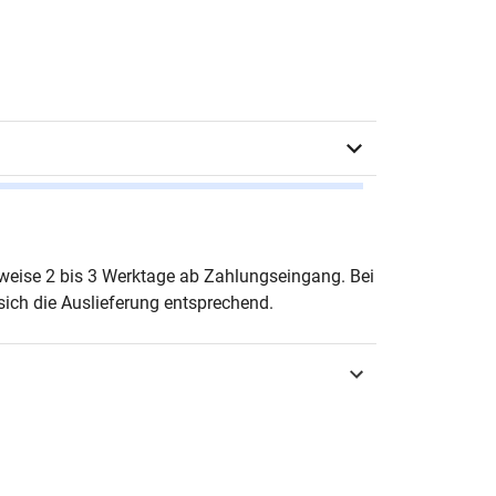
 Brüning
erweise 2 bis 3 Werktage ab Zahlungseingang. Bei
ich die Auslieferung entsprechend.
urg 2008
3-8300-3528-2
ltungsrecht & Sozialrecht
ien zur Rechtswissenschaft