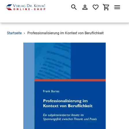
Suchen
Einloggen
Einkaufsw
Direkt
Startseite
›
Professionalisierung im Kontext von Beruflichkeit
zum
Inhalt