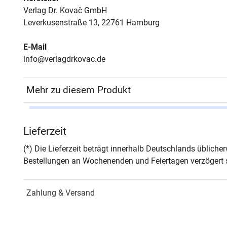
Verlag Dr. Kovač GmbH
Leverkusenstraße 13, 22761 Hamburg
E-Mail
info@verlagdrkovac.de
Mehr zu diesem Produkt
Autor*in
Kath
Lieferzeit
Seiten
118
(*) Die Lieferzeit beträgt innerhalb Deutschlands üblich
Bestellungen an Wochenenden und Feiertagen verzögert s
Jahr
Hamb
Zahlung & Versand
ISBN
978-
Fachdisziplin
Didak