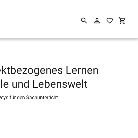
Suchen
Einloggen
Einkau
jektbezogenes Lernen
le und Lebenswelt
eys für den Sachunterricht