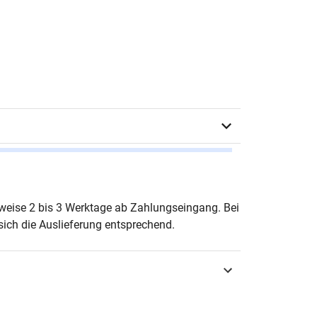
arina Uhlmann
erweise 2 bis 3 Werktage ab Zahlungseingang. Bei
ich die Auslieferung entsprechend.
urg 2009
3-8300-4310-2
tik