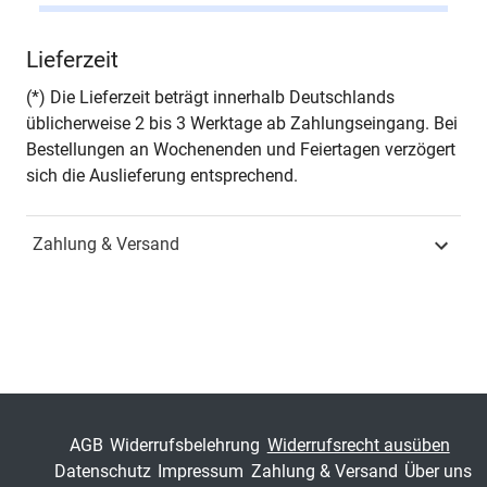
Autor*in
Tristan Förster
Lieferzeit
Seiten
648
(*) Die Lieferzeit beträgt innerhalb Deutschlands
üblicherweise 2 bis 3 Werktage ab Zahlungseingang. Bei
Jahr
Hamburg 2022
Bestellungen an Wochenenden und Feiertagen verzögert
sich die Auslieferung entsprechend.
ISBN
978-3-339-13170-6
Zahlung & Versand
Fachdisziplin
Wirtschaftsrecht &
Handelsrecht
Schriftenreihe
Schriften zum Bank- und
Kapitalmarktrecht
ISSN
2198-851X
AGB
Widerrufsbelehrung
Widerrufsrecht ausüben
Band
38
Datenschutz
Impressum
Zahlung & Versand
Über uns