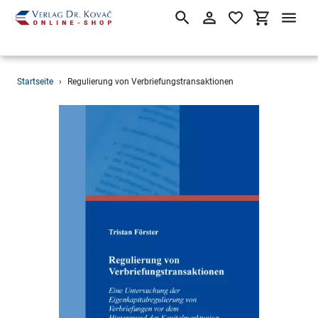
Suchen
Einloggen
Einkaufsw
Direkt
Startseite
›
Regulierung von Verbriefungstransaktionen
zum
Inhalt