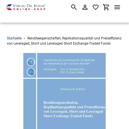
Suchen
Einloggen
Einkaufsw
Direkt
Startseite
›
Renditeeigenschaften, Replikationsqualität und Preiseffizienz
zum
von Leveraged, Short und Leveraged Short Exchange-Traded Funds
Inhalt