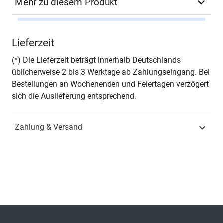
Mehr zu diesem Produkt
Autor*in
Sebastian B. Schmitz
Lieferzeit
Seiten
444
(*) Die Lieferzeit beträgt innerhalb Deutschlands
üblicherweise 2 bis 3 Werktage ab Zahlungseingang. Bei
Jahr
Hamburg 2015
Bestellungen an Wochenenden und Feiertagen verzögert
sich die Auslieferung entsprechend.
ISBN
978-3-8300-8576-8
Zahlung & Versand
Fachdisziplin
Spezielle
Betriebswirtschaftslehren
Schriftenreihe
Schriftenreihe der
Forschungsstelle für
Bankrecht und
Bankpolitik an der
Universität Bayreuth