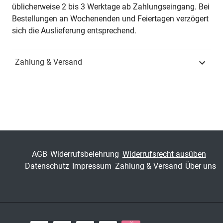
Seiten
412
üblicherweise 2 bis 3 Werktage ab Zahlungseingang. Bei
Bestellungen an Wochenenden und Feiertagen verzögert
Jahr
Hamburg 2013
sich die Auslieferung entsprechend.
ISBN
978-3-8300-7174-7
Zahlung & Versand
Fachdisziplin
Wirtschaftsrecht &
Handelsrecht
Schriftenreihe
Studien zum
Gewerblichen
Rechtsschutz und zum
Urheberrecht
AGB
Widerrufsbelehrung
Widerrufsrecht ausüben
Datenschutz
Impressum
Zahlung & Versand
Über uns
ISSN
1613-3994
Band
111