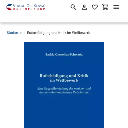
Suchen
Einloggen
Einkaufsw
Direkt
Startseite
›
Rufschädigung und Kritik im Wettbewerb
zum
Inhalt