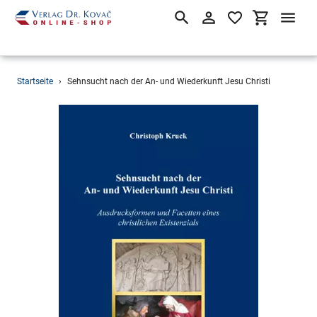
Suchen
Einloggen
Einkaufsw
Direkt
Startseite
›
Sehnsucht nach der An- und Wiederkunft Jesu Christi
zum
Inhalt