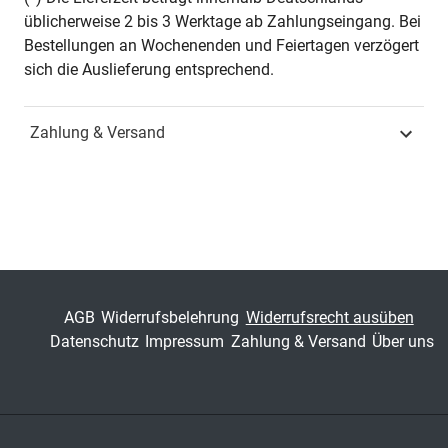
üblicherweise 2 bis 3 Werktage ab Zahlungseingang. Bei
ISSN
1435-6864
Bestellungen an Wochenenden und Feiertagen verzögert
sich die Auslieferung entsprechend.
Band
182
Zahlung & Versand
Fachbereich
Geisteswissenschaft
AGB
Widerrufsbelehrung
Widerrufsrecht ausüben
Datenschutz
Impressum
Zahlung & Versand
Über uns