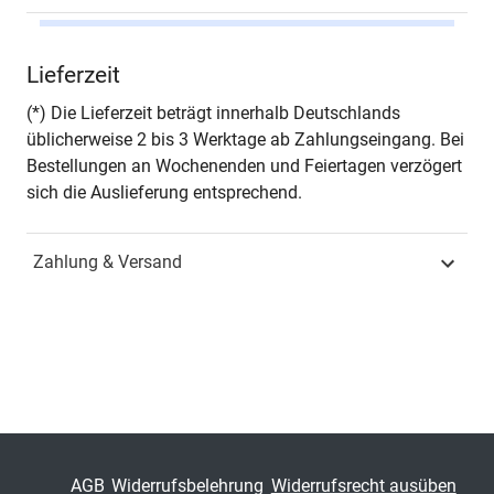
Autor*in
Dominik Gerlicher
Lieferzeit
Seiten
418
(*) Die Lieferzeit beträgt innerhalb Deutschlands
üblicherweise 2 bis 3 Werktage ab Zahlungseingang. Bei
Jahr
Hamburg 2017
Bestellungen an Wochenenden und Feiertagen verzögert
sich die Auslieferung entsprechend.
ISBN
978-3-8300-9534-7
Zahlung & Versand
Fachdisziplin
Wirtschaftsrecht &
Handelsrecht
Schriftenreihe
Schriften zum Handels-
und Gesellschaftsrecht
ISSN
1860-8868
Band
206
AGB
Widerrufsbelehrung
Widerrufsrecht ausüben