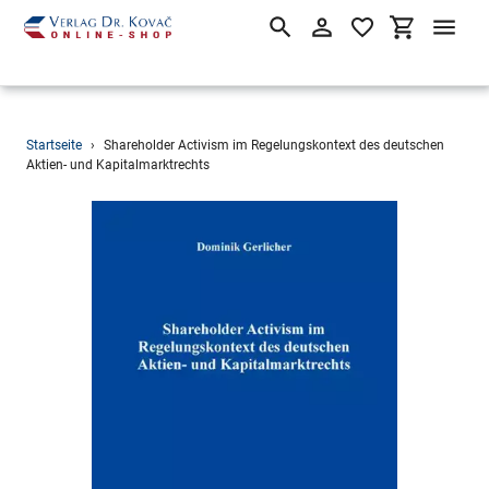
Suchen
Einloggen
Einkaufsw
Direkt
Startseite
›
Shareholder Activism im Regelungskontext des deutschen
zum
Aktien- und Kapitalmarktrechts
Inhalt