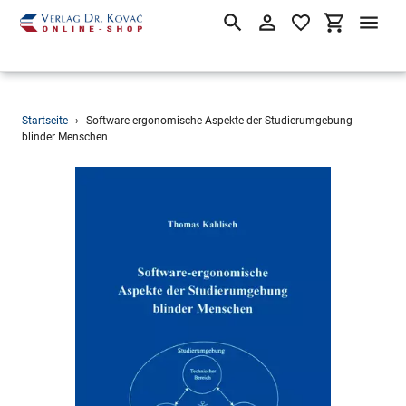
Suchen
Einloggen
Einkaufsw
Direkt
Startseite
›
Software-ergonomische Aspekte der Studierumgebung
zum
blinder Menschen
Inhalt