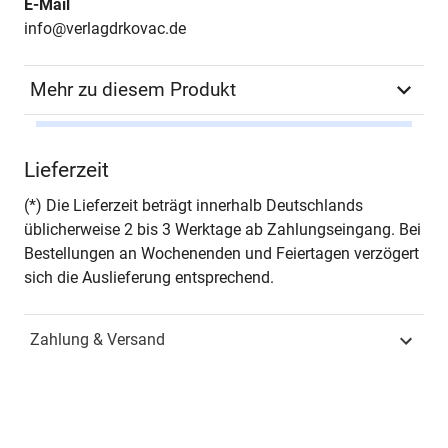
E-Mail
info@verlagdrkovac.de
Mehr zu diesem Produkt
Autor*in
Stefano Panebianco
Lieferzeit
Seiten
512
(*) Die Lieferzeit beträgt innerhalb Deutschlands
üblicherweise 2 bis 3 Werktage ab Zahlungseingang. Bei
Jahr
Hamburg 2013
Bestellungen an Wochenenden und Feiertagen verzögert
sich die Auslieferung entsprechend.
ISBN
978-3-8300-6979-9
Zahlung & Versand
Schriftenreihe
Wirtschaftspolitik in
Forschung und Praxis
ISSN
1619-8867