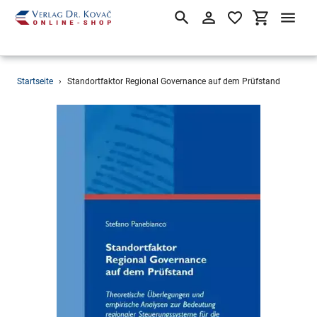
Suchen
Einloggen
Einkaufsw
Direkt
Startseite
›
Standortfaktor Regional Governance auf dem Prüfstand
zum
Inhalt