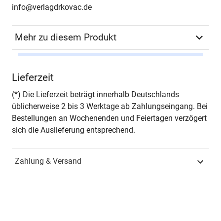
info@verlagdrkovac.de
Mehr zu diesem Produkt
Autor*in
Sebastian Pioch
Lieferzeit
Seiten
354
(*) Die Lieferzeit beträgt innerhalb Deutschlands
üblicherweise 2 bis 3 Werktage ab Zahlungseingang. Bei
Jahr
Hamburg 2016
Bestellungen an Wochenenden und Feiertagen verzögert
sich die Auslieferung entsprechend.
ISBN
978-3-8300-8813-4
Zahlung & Versand
Fachdisziplin
Unternehmensführung &
Organisation
Schriftenreihe
Schriften zur Existenz-
und