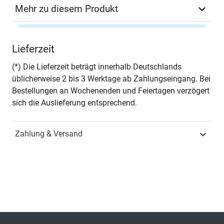
Mehr zu diesem Produkt
Autor*in
Jochen Hetzenecker
Lieferzeit
Seiten
382
(*) Die Lieferzeit beträgt innerhalb Deutschlands
üblicherweise 2 bis 3 Werktage ab Zahlungseingang. Bei
Jahr
Hamburg 2013
Bestellungen an Wochenenden und Feiertagen verzögert
sich die Auslieferung entsprechend.
ISBN
978-3-8300-6947-8
Zahlung & Versand
Schriftenreihe
INTERNET – Praxis und
Zukunftsanwendungen
des Internets
ISSN
1611-8634
Band
12