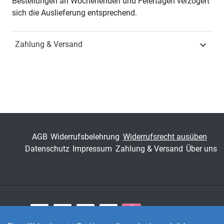
Bestellungen an Wochenenden und Feiertagen verzögert
sich die Auslieferung entsprechend.
ISBN
978-3-339-14098-2
Zahlung & Versand
Fachdisziplin
Marketing & Absatz
Schriftenreihe
Studien zum
Konsumentenverhalten
ISSN
1613-9100
Band
96
AGB
Widerrufsbelehrung
Widerrufsrecht ausüben
Datenschutz
Impressum
Zahlung & Versand
Über uns
Fachbereich
Wirtschaft
Zahlungsarten