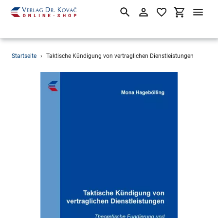
Suchen
Einloggen
Einkaufsw
Direkt
Startseite
›
Taktische Kündigung von vertraglichen Dienstleistungen
zum
Inhalt