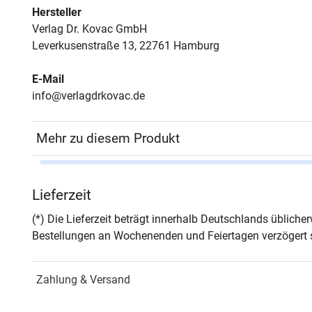
Hersteller
Verlag Dr. Kovac GmbH
Leverkusenstraße 13, 22761 Hamburg
E-Mail
info@verlagdrkovac.de
Mehr zu diesem Produkt
Autor*in
Jaim
Lieferzeit
Seiten
342
(*) Die Lieferzeit beträgt innerhalb Deutschlands üblich
Bestellungen an Wochenenden und Feiertagen verzögert s
Jahr
Hamb
Zahlung & Versand
ISBN
978-