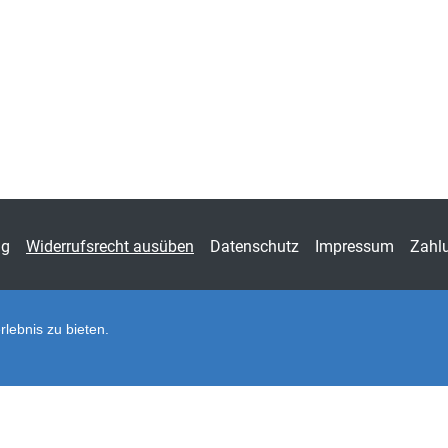
Fachdisziplin
Spezi
Schriftenreihe
Schri
Fors
ISSN
1437
Band
577
Fachbereich
Wirts
ng
Widerrufsrecht ausüben
Datenschutz
Impressum
Zahl
lebnis zu bieten.