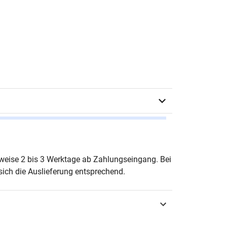
e Lohrke
erweise 2 bis 3 Werktage ab Zahlungseingang. Bei
ich die Auslieferung entsprechend.
urg 2024
3-339-13808-8