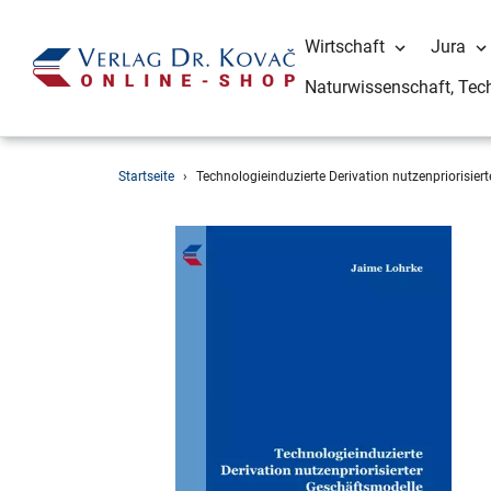
Wirtschaft
Jura
Naturwissenschaft, Tec
Direkt
Startseite
›
Technologieinduzierte Derivation nutzenpriorisier
zum
Inhalt