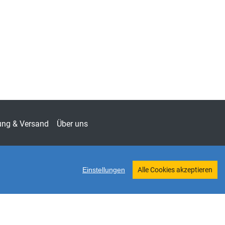
elle Betriebswirtschaftslehren
ftenreihe innovative betriebswirtschaftliche
chung und Praxis
-787X
chaft
ung & Versand
Über uns
Einstellungen
Alle Cookies akzeptieren
Twitter
Shop erstellt mit VersaCommerce.