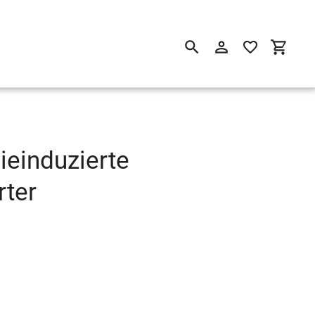
Suchen
Einloggen
Einkau
ieinduzierte
rter