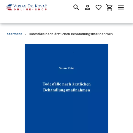
Suchen
Einloggen
Einkaufsw
Direkt
Startseite
›
Todesfälle nach ärztlichen Behandlungsmaßnahmen
zum
Inhalt