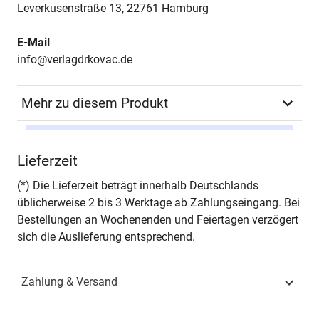
Leverkusenstraße 13, 22761 Hamburg
E-Mail
info@verlagdrkovac.de
Mehr zu diesem Produkt
Autor*in
Cornelius Rüther
Lieferzeit
Seiten
414
(*) Die Lieferzeit beträgt innerhalb Deutschlands
üblicherweise 2 bis 3 Werktage ab Zahlungseingang. Bei
Jahr
Hamburg 2022
Bestellungen an Wochenenden und Feiertagen verzögert
sich die Auslieferung entsprechend.
ISBN
978-3-339-13084-6
Zahlung & Versand
Fachdisziplin
Produktion & Logistik