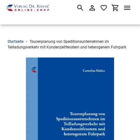
Suchen
Einloggen
Einkaufsw
Direkt
Startseite
›
Tourenplanung von Speditionsunternehmen im
zum
Teilladungsverkehr mit Kundenzeitfenstern und heterogenem Fuhrpark
Inhalt