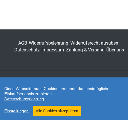
Schriftenreihe
Logistik-Management in
Forschung und Praxis
ISSN
1611-4450
Band
70
AGB
Widerrufsbelehrung
Widerrufsrecht ausüben
Datenschutz
Impressum
Zahlung & Versand
Über uns
Fachbereich
Wirtschaft
Zahlungsarten
Diese Webseite nutzt Cookies um Ihnen das bestmögliche
Einkaufserlebnis zu bieten.
Datenschutzerklärung
Twitter
Shop erstellt mit VersaCommerce.
Einstellungen
Alle Cookies akzeptieren