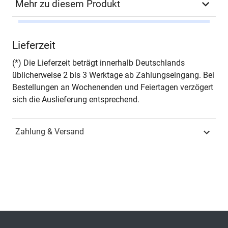
Mehr zu diesem Produkt
Autor*in
Karl R. Bihler
Lieferzeit
Seiten
108
(*) Die Lieferzeit beträgt innerhalb Deutschlands
üblicherweise 2 bis 3 Werktage ab Zahlungseingang. Bei
Jahr
Hamburg 2017
Bestellungen an Wochenenden und Feiertagen verzögert
sich die Auslieferung entsprechend.
ISBN
978-3-8300-9543-9
Zahlung & Versand
Fachdisziplin
Wirtschaftsrecht &
Handelsrecht
Schriftenreihe
Steuerrecht in Forschung
und Praxis
ISSN
1616-6663