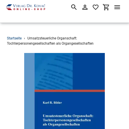
Suchen
Einloggen
Einkaufsw
Direkt
Startseite
›
Umsatzsteuerliche Organschaft:
zum
Tochterpersonengesellschaften als Organgesellschaften
Inhalt