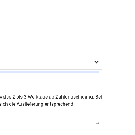
 Fischl
erweise 2 bis 3 Werktage ab Zahlungseingang. Bei
ich die Auslieferung entsprechend.
urg 2011
3-8300-5404-7