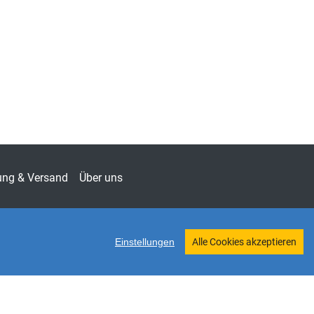
nungswesen & Finanzen
nzmanagement
-5266
chaft
ung & Versand
Über uns
Einstellungen
Alle Cookies akzeptieren
Twitter
Shop erstellt mit VersaCommerce.