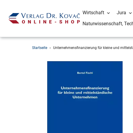
Wirtschaft
Jura
Naturwissenschaft, Tec
Direkt
Startseite
›
Unternehmensfinanzierung für kleine und mittel
zum
Inhalt