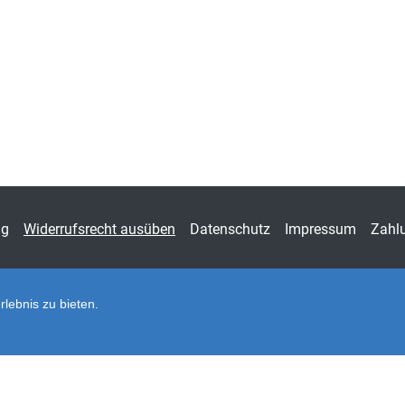
Fachdisziplin
Rech
Schriftenreihe
Fina
ISSN
1439
Band
78
Fachbereich
Wirts
ng
Widerrufsrecht ausüben
Datenschutz
Impressum
Zahl
lebnis zu bieten.