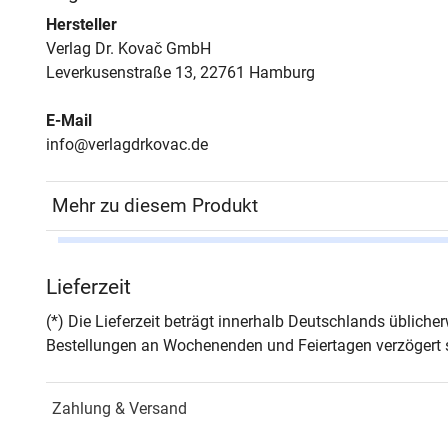
Hersteller
Verlag Dr. Kovač GmbH
Leverkusenstraße 13, 22761 Hamburg
E-Mail
info@verlagdrkovac.de
Mehr zu diesem Produkt
Autor*in
Bernd
Lieferzeit
Seiten
250
(*) Die Lieferzeit beträgt innerhalb Deutschlands üblich
Bestellungen an Wochenenden und Feiertagen verzögert s
Jahr
Hamb
Zahlung & Versand
ISBN
978-