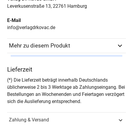
Leverkusenstraße 13, 22761 Hamburg
E-Mail
info@verlagdrkovac.de
Mehr zu diesem Produkt
Autor*in
Madleen Moritz
Lieferzeit
Seiten
358
(*) Die Lieferzeit beträgt innerhalb Deutschlands
üblicherweise 2 bis 3 Werktage ab Zahlungseingang. Bei
Jahr
Hamburg 2024
Bestellungen an Wochenenden und Feiertagen verzögert
sich die Auslieferung entsprechend.
ISBN
978-3-339-13794-4
Zahlung & Versand
Fachdisziplin
Marketing & Absatz