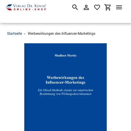
Suchen
Einloggen
Einkaufsw
Direkt
Startseite
›
Werbewirkungen des Influencer-Marketings
zum
Inhalt