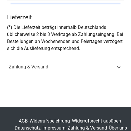
Autor*in
Horst-Florian Teja Jaeck
Lieferzeit
Seiten
264
(*) Die Lieferzeit beträgt innerhalb Deutschlands
üblicherweise 2 bis 3 Werktage ab Zahlungseingang. Bei
Jahr
Hamburg 2011
Bestellungen an Wochenenden und Feiertagen verzögert
sich die Auslieferung entsprechend.
ISBN
978-3-8300-5543-3
Zahlung & Versand
Fachdisziplin
Marketing & Absatz
Schriftenreihe
MERKUR – Schriften zum
Innovativen Marketing-
Management
ISSN
1438-8286
AGB
Widerrufsbelehrung
Widerrufsrecht ausüben
Band
55
Datenschutz
Impressum
Zahlung & Versand
Über uns