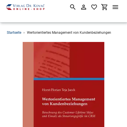
Suchen
Einloggen
Einkaufsw
Direkt
Startseite
›
Wertorientiertes Management von Kundenbeziehungen
zum
Inhalt