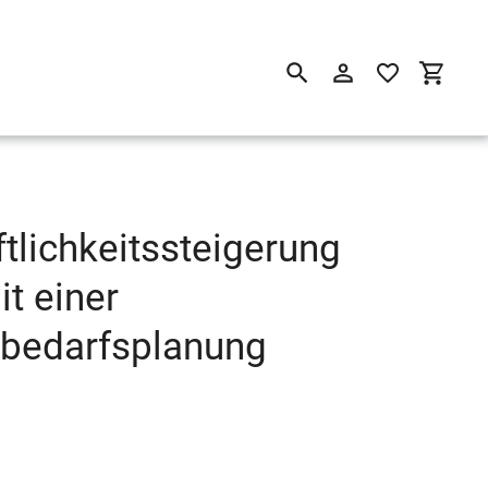
Suchen
Einloggen
Einkau
tlichkeitssteigerung
t einer
lbedarfsplanung