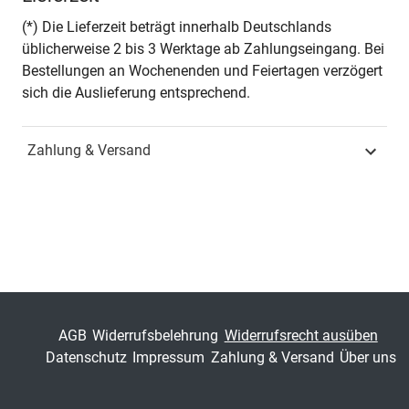
Seiten
231
(*) Die Lieferzeit beträgt innerhalb Deutschlands
üblicherweise 2 bis 3 Werktage ab Zahlungseingang. Bei
Jahr
Hamburg 1999
Bestellungen an Wochenenden und Feiertagen verzögert
sich die Auslieferung entsprechend.
ISBN
978-3-86064-868-1
Zahlung & Versand
Schriftenreihe
Studienreihe
psychologische
Forschungsergebnisse
ISSN
1435-666X
Band
40
Fachbereich
Sozialwissenschaft
AGB
Widerrufsbelehrung
Widerrufsrecht ausüben
Datenschutz
Impressum
Zahlung & Versand
Über uns