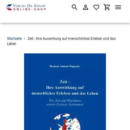
Suchen
Einloggen
Einkaufsw
Direkt
Startseite
›
Zeit - Ihre Auswirkung auf menschliches Erleben und das
zum
Leben
Inhalt