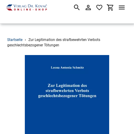
Suchen
Einloggen
Einkaufsw
Direkt
Startseite
›
Zur Legitimation des strafbewehrten Verbots
zum
geschlechtsbezogener Tötungen
Inhalt