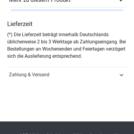
Autor*in
Leona Antonia Schmitz
Lieferzeit
Seiten
308
(*) Die Lieferzeit beträgt innerhalb Deutschlands
üblicherweise 2 bis 3 Werktage ab Zahlungseingang. Bei
Jahr
Hamburg 2024
Bestellungen an Wochenenden und Feiertagen verzögert
sich die Auslieferung entsprechend.
ISBN
978-3-339-14136-1
Zahlung & Versand
Fachdisziplin
Strafrecht & Kriminologie
Schriftenreihe
Strafrecht in Forschung
und Praxis
ISSN
1615-8148
Band
425