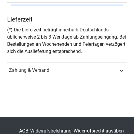
Autor*in
Ulrike Stöwer
Lieferzeit
Seiten
468
(*) Die Lieferzeit beträgt innerhalb Deutschlands
üblicherweise 2 bis 3 Werktage ab Zahlungseingang. Bei
Jahr
Hamburg 2002
Bestellungen an Wochenenden und Feiertagen verzögert
sich die Auslieferung entsprechend.
ISBN
978-3-8300-0164-5
Zahlung & Versand
Schriftenreihe
PHILOLOGIA –
Sprachwissenschaftliche
Forschungsergebnisse
ISSN
1435-6570
Band
38
Fachbereich
Geisteswissenschaft
AGB
Widerrufsbelehrung
Widerrufsrecht ausüben