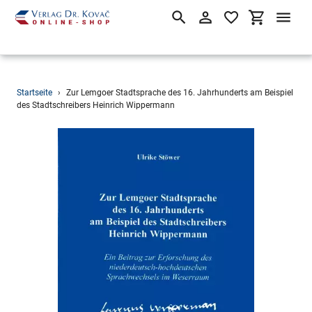
Suchen
Einloggen
Einkaufsw
Direkt
Startseite
›
Zur Lemgoer Stadtsprache des 16. Jahrhunderts am Beispiel
zum
des Stadtschreibers Heinrich Wippermann
Inhalt