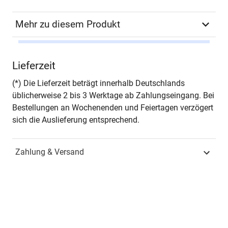
Mehr zu diesem Produkt
Autor*in
Benno Hildebrandt
Lieferzeit
Seiten
170
(*) Die Lieferzeit beträgt innerhalb Deutschlands
üblicherweise 2 bis 3 Werktage ab Zahlungseingang. Bei
Jahr
Hamburg 2013
Bestellungen an Wochenenden und Feiertagen verzögert
sich die Auslieferung entsprechend.
ISBN
978-3-8300-7191-4
Zahlung & Versand
Schriftenreihe
Schriftenreihe
volkswirtschaftliche
Forschungsergebnisse
ISSN
1435-6872