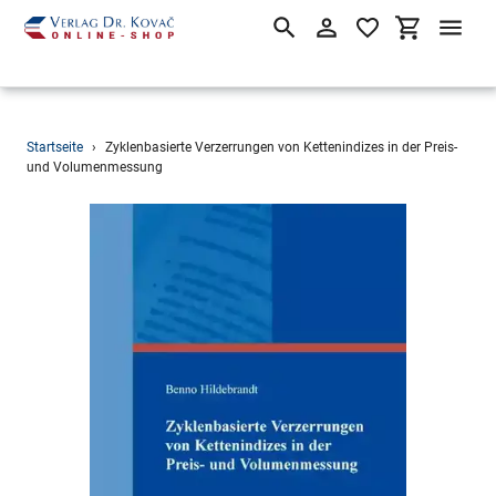
Suchen
Einloggen
Einkaufsw
Direkt
Startseite
›
Zyklenbasierte Verzerrungen von Kettenindizes in der Preis-
zum
und Volumenmessung
Inhalt