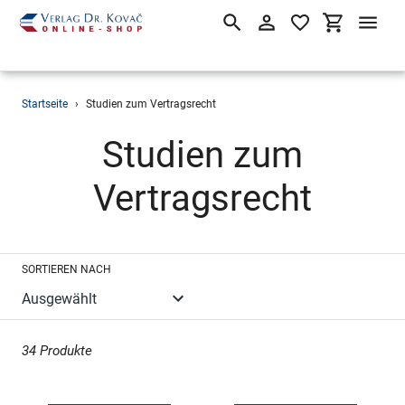
Suchen
Einloggen
Einkaufsw
Direkt
Startseite
›
Studien zum Vertragsrecht
zum
Inhalt
S
Studien zum
a
Vertragsrecht
m
SORTIEREN NACH
m
l
34 Produkte
u