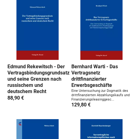
n
g
:
Edmund Rekewitsch - Der
Bernhard Warti - Das
Vertragsbindungsgrundsatz
Vertragsnetz
und seine Grenzen nach
drittfinanzierter
russischem und
Erwerbsgeschäfte
deutschem Recht
Eine Untersuchung zur Dogmatik des
drittfinanzierten Abzahlungskaufs und
88,90 €
Finanzierungsleasinggesc...
129,80 €